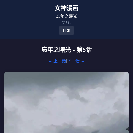
女神漫画
忘年之曙光
第5话
目录
忘年之曙光 - 第5话
← 上一话
|
下一话 →